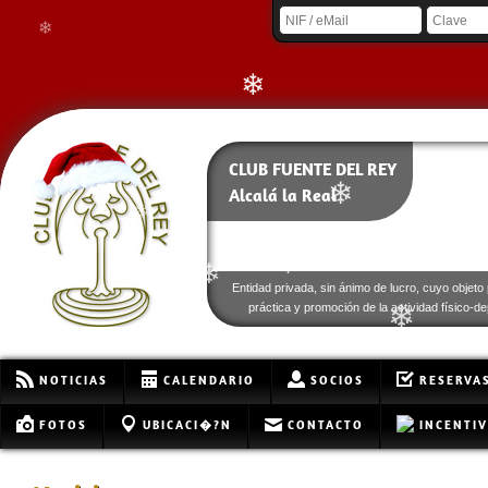
❄
❄
❄
❄
CLUB FUENTE DEL REY
❄
Alcalá la Real
❄
❄
❄
Entidad privada, sin ánimo de lucro, cuyo objeto 
práctica y promoción de la actividad físico-de
❄
NOTICIAS
CALENDARIO
SOCIOS
RESERVA
FOTOS
UBICACI�?N
CONTACTO
INCENTI