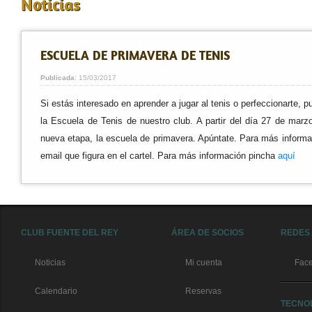
Noticias
ESCUELA DE PRIMAVERA DE TENIS
Publicada
: 15/03/2017
Si estás interesado en aprender a jugar al tenis o perfeccionarte, 
la Escuela de Tenis de nuestro club. A partir del día 27 de mar
nueva etapa, la escuela de primavera. Apúntate. Para más informac
email que figura en el cartel. Para más información pincha
aquí
CLUB FUENTE DEL REY
ÁREA DE SOCIOS
REDES
Noticias
Mi cuenta
Fac
Calendario
Reservas
TECNO