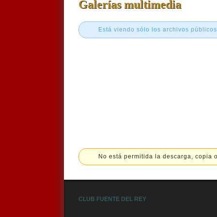
Galerías multimedia
Está viendo sólo los archivos públicos
No está permitida la descarga, copia o
CLUB FUENTE DEL REY