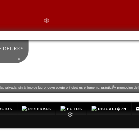
❄
 DEL REY
❄
dad privada, sin ánimo de lucro, cuyo objeto principal es el fomento, práctica y promoción de la
❄
CIOS
RESERVAS
FOTOS
UBICACI�?N
❄