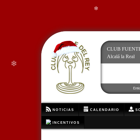
❄
CLUB FUENTE
Alcalá la Real
❄
❄
Enti
NOTICIAS
CALENDARIO
SO
INCENTIVOS